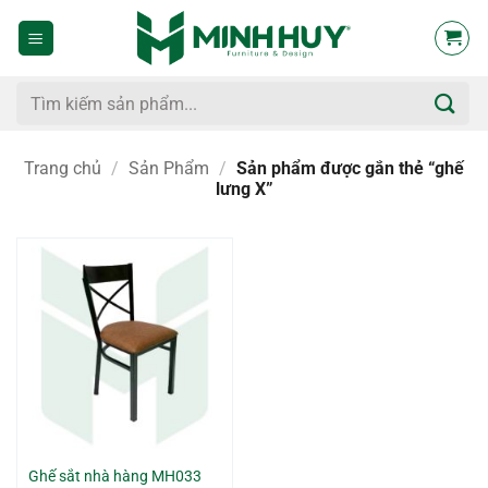
Bỏ
qua
nội
dung
Tìm
kiếm:
Trang chủ
/
Sản Phẩm
/
Sản phẩm được gắn thẻ “ghế
lưng X”
Ghế sắt nhà hàng MH033