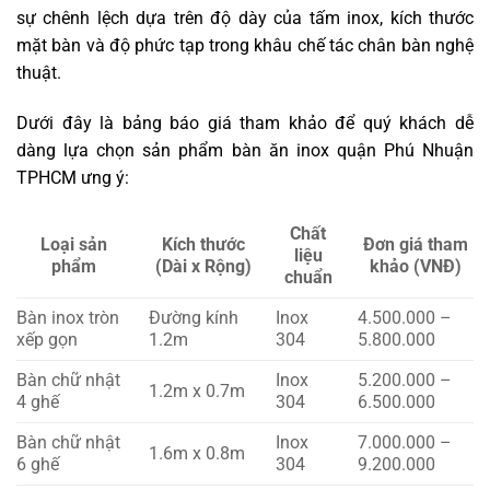
sự chênh lệch dựa trên độ dày của tấm inox, kích thước
mặt bàn và độ phức tạp trong khâu chế tác chân bàn nghệ
thuật.
Dưới đây là bảng báo giá tham khảo để quý khách dễ
dàng lựa chọn sản phẩm bàn ăn inox quận Phú Nhuận
TPHCM ưng ý:
Chất
Loại sản
Kích thước
Đơn giá tham
liệu
phẩm
(Dài x Rộng)
khảo (VNĐ)
chuẩn
Bàn inox tròn
Đường kính
Inox
4.500.000 –
xếp gọn
1.2m
304
5.800.000
Bàn chữ nhật
Inox
5.200.000 –
1.2m x 0.7m
4 ghế
304
6.500.000
Bàn chữ nhật
Inox
7.000.000 –
1.6m x 0.8m
6 ghế
304
9.200.000