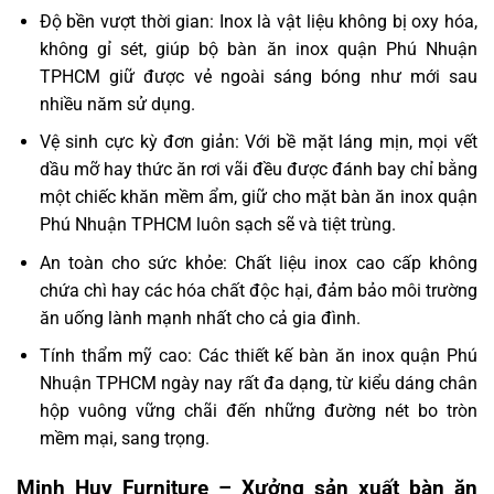
Độ bền vượt thời gian: Inox là vật liệu không bị oxy hóa,
không gỉ sét, giúp bộ bàn ăn inox quận Phú Nhuận
TPHCM giữ được vẻ ngoài sáng bóng như mới sau
nhiều năm sử dụng.
Vệ sinh cực kỳ đơn giản: Với bề mặt láng mịn, mọi vết
dầu mỡ hay thức ăn rơi vãi đều được đánh bay chỉ bằng
một chiếc khăn mềm ẩm, giữ cho mặt bàn ăn inox quận
Phú Nhuận TPHCM luôn sạch sẽ và tiệt trùng.
An toàn cho sức khỏe: Chất liệu inox cao cấp không
chứa chì hay các hóa chất độc hại, đảm bảo môi trường
ăn uống lành mạnh nhất cho cả gia đình.
Tính thẩm mỹ cao: Các thiết kế bàn ăn inox quận Phú
Nhuận TPHCM ngày nay rất đa dạng, từ kiểu dáng chân
hộp vuông vững chãi đến những đường nét bo tròn
mềm mại, sang trọng.
Minh Huy Furniture – Xưởng sản xuất bàn ăn