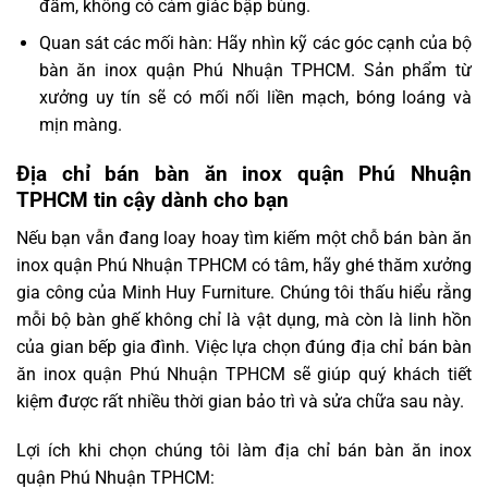
đầm, không có cảm giác bập bùng.
Quan sát các mối hàn: Hãy nhìn kỹ các góc cạnh của bộ
bàn ăn inox quận Phú Nhuận TPHCM. Sản phẩm từ
xưởng uy tín sẽ có mối nối liền mạch, bóng loáng và
mịn màng.
Địa chỉ bán bàn ăn inox quận Phú Nhuận
TPHCM tin cậy dành cho bạn
Nếu bạn vẫn đang loay hoay tìm kiếm một chỗ bán bàn ăn
inox quận Phú Nhuận TPHCM có tâm, hãy ghé thăm xưởng
gia công của Minh Huy Furniture. Chúng tôi thấu hiểu rằng
mỗi bộ bàn ghế không chỉ là vật dụng, mà còn là linh hồn
của gian bếp gia đình. Việc lựa chọn đúng địa chỉ bán bàn
ăn inox quận Phú Nhuận TPHCM sẽ giúp quý khách tiết
kiệm được rất nhiều thời gian bảo trì và sửa chữa sau này.
Lợi ích khi chọn chúng tôi làm địa chỉ bán bàn ăn inox
quận Phú Nhuận TPHCM: