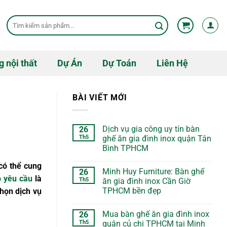
Tìm
kiếm:
g nội thất
Dự Án
Dự Toán
Liên Hệ
BÀI VIẾT MỚI
Dịch vụ gia công uy tín bàn
26
Th5
ghế ăn gia đình inox quận Tân
Bình TPHCM
có thể cung
Minh Huy Furniture: Bàn ghế
26
o yêu cầu
là
Th5
ăn gia đình inox Cần Giờ
TPHCM bền đẹp
chọn dịch vụ
Mua bàn ghế ăn gia đình inox
26
Th5
quận củ chi TPHCM tại Minh