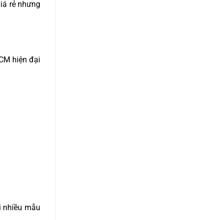
iá rẻ nhưng
CM hiện đại
i nhiều mẫu