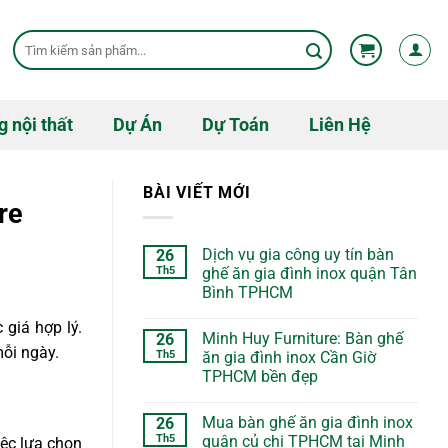
Tìm
kiếm:
g nội thất
Dự Án
Dự Toán
Liên Hệ
BÀI VIẾT MỚI
re
Dịch vụ gia công uy tín bàn
26
Th5
ghế ăn gia đình inox quận Tân
Bình TPHCM
giá hợp lý.
Minh Huy Furniture: Bàn ghế
26
ỗi ngày.
Th5
ăn gia đình inox Cần Giờ
TPHCM bền đẹp
Mua bàn ghế ăn gia đình inox
26
Th5
quận củ chi TPHCM tại Minh
iệc lựa chọn