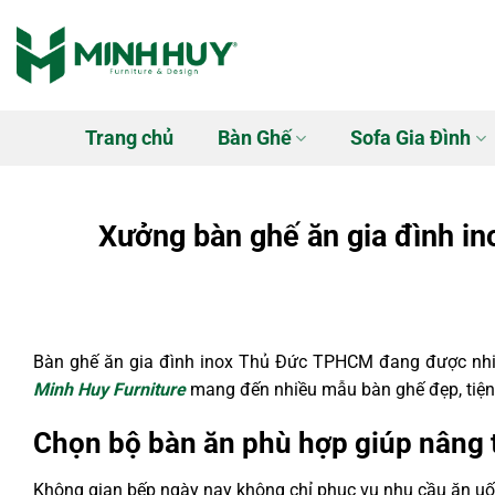
Bỏ
qua
nội
dung
Trang chủ
Bàn Ghế
Sofa Gia Đình
Xưởng bàn ghế ăn gia đình i
Bàn ghế ăn gia đình inox Thủ Đức TPHCM đang được nhiều 
Minh Huy Furniture
mang đến nhiều mẫu bàn ghế đẹp, tiện 
Chọn bộ bàn ăn phù hợp giúp nâng
Không gian bếp ngày nay không chỉ phục vụ nhu cầu ăn uống 