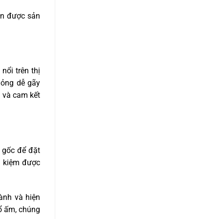
họn được sản
ổi trên thị
mỏng dễ gãy
c và cam kết
 gốc để đặt
t kiệm được
ành và hiện
ổ ấm, chúng