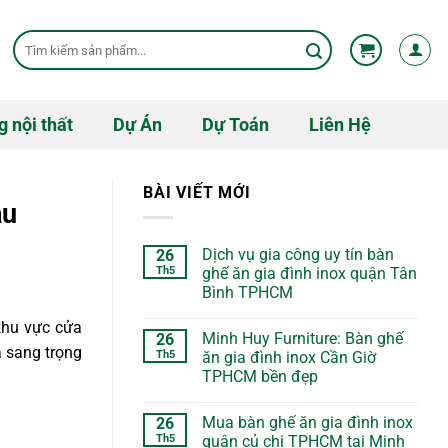
Tìm
kiếm:
g nội thất
Dự Án
Dự Toán
Liên Hệ
BÀI VIẾT MỚI
ầu
Dịch vụ gia công uy tín bàn
26
Th5
ghế ăn gia đình inox quận Tân
Bình TPHCM
khu vực cửa
Minh Huy Furniture: Bàn ghế
26
à sang trọng
Th5
ăn gia đình inox Cần Giờ
TPHCM bền đẹp
Mua bàn ghế ăn gia đình inox
26
Th5
quận củ chi TPHCM tại Minh