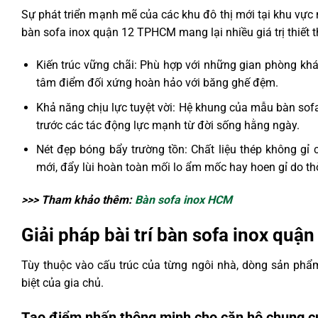
Sự phát triển mạnh mẽ của các khu đô thị mới tại khu vực
bàn sofa inox quận 12 TPHCM mang lại nhiều giá trị thiết 
Kiến trúc vững chãi: Phù hợp với những gian phòng khá
tâm điểm đối xứng hoàn hảo với băng ghế đệm.
Khả năng chịu lực tuyệt vời: Hệ khung của mẫu bàn sof
trước các tác động lực mạnh từ đời sống hằng ngày.
Nét đẹp bóng bẩy trường tồn: Chất liệu thép không g
mới, đẩy lùi hoàn toàn mối lo ẩm mốc hay hoen gỉ do thời
>>> Tham khảo thêm:
Bàn sofa inox HCM
Giải pháp bài trí bàn sofa inox qu
Tùy thuộc vào cấu trúc của từng ngôi nhà, dòng sản phẩm
biệt của gia chủ.
Tạo điểm nhấn thông minh cho căn hộ chung cư