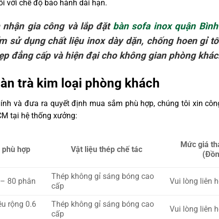
ối với chế độ bảo hành dài hạn.
 nhận gia công và lắp đặt
bàn sofa inox quận Bìn
m sử dụng chất liệu inox dày dặn, chống hoen gỉ tố
ẹp đẳng cấp và hiện đại cho không gian phòng khác
àn trà kim loại phòng khách
chính và đưa ra quyết định mua sắm phù hợp, chúng tôi xin côn
M tại hệ thống xưởng:
Mức giá t
 phù hợp
Vật liệu thép chế tác
(Đồn
Thép không gỉ sáng bóng cao
 – 80 phân
Vui lòng liên h
cấp
ều rộng 0.6
Thép không gỉ sáng bóng cao
Vui lòng liên h
cấp