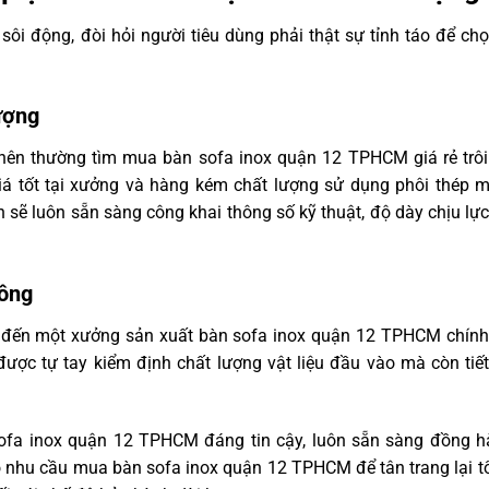
sôi động, đòi hỏi người tiêu dùng phải thật sự tỉnh táo để c
ượng
nên thường tìm mua bàn sofa inox quận 12 TPHCM giá rẻ trôi n
giá tốt tại xưởng và hàng kém chất lượng sử dụng phôi thép 
 sẽ luôn sẵn sàng công khai thông số kỹ thuật, độ dày chịu lự
công
m đến một xưởng sản xuất bàn sofa inox quận 12 TPHCM chính
ược tự tay kiểm định chất lượng vật liệu đầu vào mà còn tiế
sofa inox quận 12 TPHCM đáng tin cậy, luôn sẵn sàng đồng h
ó nhu cầu mua bàn sofa inox quận 12 TPHCM để tân trang lại t