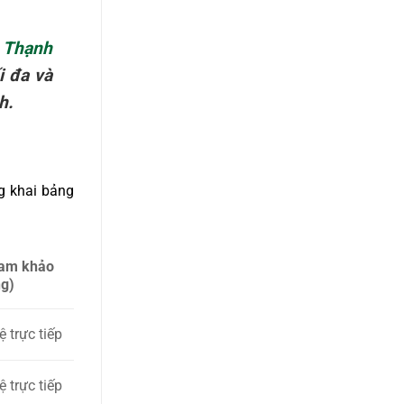
h Thạnh
i đa và
h.
g khai bảng
ham khảo
g)
ệ trực tiếp
ệ trực tiếp