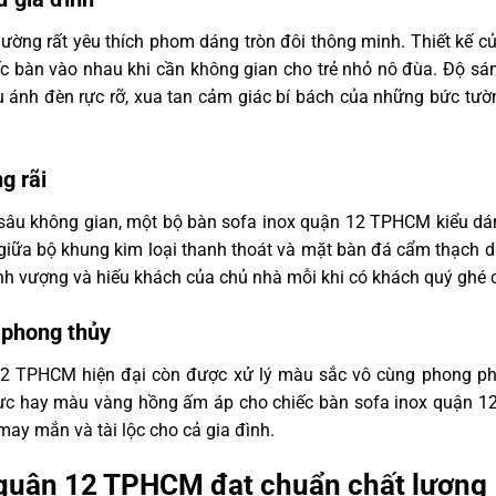
thường rất yêu thích phom dáng tròn đôi thông minh. Thiết kế 
c bàn vào nhau khi cần không gian cho trẻ nhỏ nô đùa. Độ sá
 ánh đèn rực rỡ, xua tan cảm giác bí bách của những bức tườ
g rãi
ều sâu không gian, một bộ bàn sofa inox quận 12 TPHCM kiểu dá
 giữa bộ khung kim loại thanh thoát và mặt bàn đá cẩm thạch d
ịnh vượng và hiếu khách của chủ nhà mỗi khi có khách quý ghé c
 phong thủy
12 TPHCM hiện đại còn được xử lý màu sắc vô cùng phong p
 lực hay màu vàng hồng ấm áp cho chiếc bàn sofa inox quận 
may mắn và tài lộc cho cả gia đình.
quận 12 TPHCM đạt chuẩn chất lượng