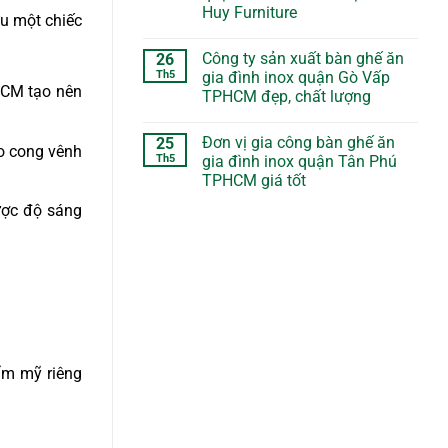
Huy Furniture
ữu một chiếc
Công ty sản xuất bàn ghế ăn
26
Th5
gia đình inox quận Gò Vấp
HCM tạo nên
TPHCM đẹp, chất lượng
Đơn vị gia công bàn ghế ăn
25
o cong vênh
Th5
gia đình inox quận Tân Phú
TPHCM giá tốt
ược độ sáng
ẩm mỹ riêng