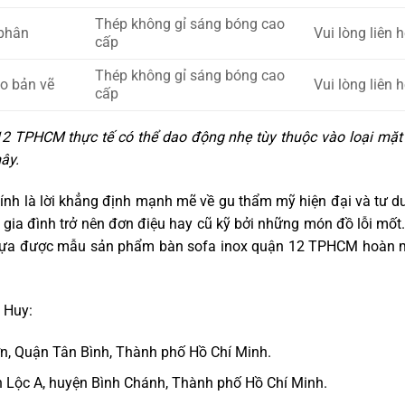
Thép không gỉ sáng bóng cao
 phân
Vui lòng liên h
cấp
Thép không gỉ sáng bóng cao
eo bản vẽ
Vui lòng liên h
cấp
12 TPHCM thực tế có thể dao động nhẹ tùy thuộc vào loại mặt
ây.
ính là lời khẳng định mạnh mẽ về gu thẩm mỹ hiện đại và tư du
gia đình trở nên đơn điệu hay cũ kỹ bởi những món đồ lỗi mốt
ọn lựa được mẫu sản phẩm bàn sofa inox quận 12 TPHCM hoàn 
 Huy:
n, Quận Tân Bình, Thành phố Hồ Chí Minh.
nh Lộc A, huyện Bình Chánh, Thành phố Hồ Chí Minh.