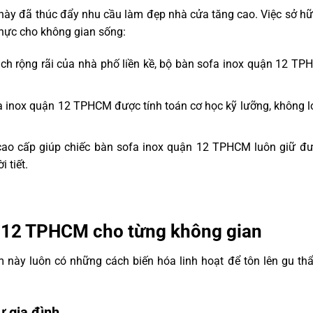
 này đã thúc đẩy nhu cầu làm đẹp nhà cửa tăng cao. Việc sở h
thực cho không gian sống:
ch rộng rãi của nhà phố liền kề, bộ bàn sofa inox quận 12 TP
a inox quận 12 TPHCM được tính toán cơ học kỹ lưỡng, không l
ỉ cao cấp giúp chiếc bàn sofa inox quận 12 TPHCM luôn giữ đ
 tiết.
ận 12 TPHCM cho từng không gian
 này luôn có những cách biến hóa linh hoạt để tôn lên gu th
 gia đình