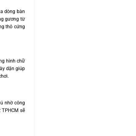
của dòng bàn
ng gương từ
ng thô cứng
ng hình chữ
ày dặn giúp
hơi.
hú nhờ công
12 TPHCM sẽ