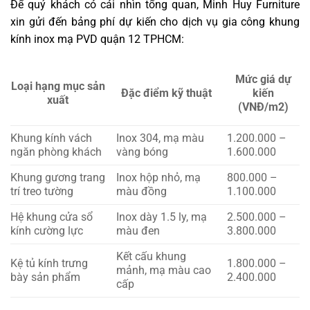
Để quý khách có cái nhìn tổng quan, Minh Huy Furniture
xin gửi đến bảng phí dự kiến cho dịch vụ gia công khung
kính inox mạ PVD quận 12 TPHCM:
Mức giá dự
Loại hạng mục sản
Đặc điểm kỹ thuật
kiến
xuất
(VNĐ/m2)
Khung kính vách
Inox 304, mạ màu
1.200.000 –
ngăn phòng khách
vàng bóng
1.600.000
Khung gương trang
Inox hộp nhỏ, mạ
800.000 –
trí treo tường
màu đồng
1.100.000
Hệ khung cửa sổ
Inox dày 1.5 ly, mạ
2.500.000 –
kính cường lực
màu đen
3.800.000
Kết cấu khung
Kệ tủ kính trưng
1.800.000 –
mảnh, mạ màu cao
bày sản phẩm
2.400.000
cấp