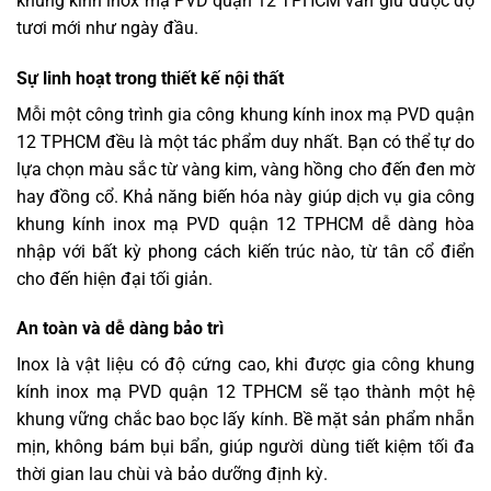
khung kính inox mạ PVD quận 12 TPHCM vẫn giữ được độ
tươi mới như ngày đầu.
Sự linh hoạt trong thiết kế nội thất
Mỗi một công trình gia công khung kính inox mạ PVD quận
12 TPHCM đều là một tác phẩm duy nhất. Bạn có thể tự do
lựa chọn màu sắc từ vàng kim, vàng hồng cho đến đen mờ
hay đồng cổ. Khả năng biến hóa này giúp dịch vụ gia công
khung kính inox mạ PVD quận 12 TPHCM dễ dàng hòa
nhập với bất kỳ phong cách kiến trúc nào, từ tân cổ điển
cho đến hiện đại tối giản.
An toàn và dễ dàng bảo trì
Inox là vật liệu có độ cứng cao, khi được gia công khung
kính inox mạ PVD quận 12 TPHCM sẽ tạo thành một hệ
khung vững chắc bao bọc lấy kính. Bề mặt sản phẩm nhẵn
mịn, không bám bụi bẩn, giúp người dùng tiết kiệm tối đa
thời gian lau chùi và bảo dưỡng định kỳ.