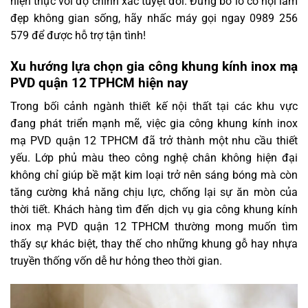
hiện thực với độ chính xác tuyệt đối. Đừng bỏ lỡ cơ hội làm
đẹp không gian sống, hãy nhấc máy gọi ngay 0989 256
579 để được hỗ trợ tận tình!
Xu hướng lựa chọn gia công khung kính inox mạ
PVD quận 12 TPHCM hiện nay
Trong bối cảnh ngành thiết kế nội thất tại các khu vực
đang phát triển mạnh mẽ, việc gia công khung kính inox
mạ PVD quận 12 TPHCM đã trở thành một nhu cầu thiết
yếu. Lớp phủ màu theo công nghệ chân không hiện đại
không chỉ giúp bề mặt kim loại trở nên sáng bóng mà còn
tăng cường khả năng chịu lực, chống lại sự ăn mòn của
thời tiết. Khách hàng tìm đến dịch vụ gia công khung kính
inox mạ PVD quận 12 TPHCM thường mong muốn tìm
thấy sự khác biệt, thay thế cho những khung gỗ hay nhựa
truyền thống vốn dễ hư hỏng theo thời gian.