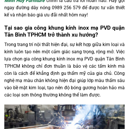
Minh Huy Furniture
chính là câu trả lời hoàn hảo. Hãy gọi
ngay đường dây nóng 0989 256 579 để được tư vấn thiết
kế và nhận báo giá ưu đãi nhất hôm nay!
Tại sao gia công khung kính inox mạ PVD quận
Tân Bình TPHCM trở thành xu hướng?
Trong trang trí nội thất hiện đại, sự kết hợp giữa kim loại và
kính luôn tạo nên một cảm giác sang trọng, rộng mở. Việc
lựa chọn gia công khung kính inox mạ PVD quận Tân Bình
TPHCM không chỉ đơn thuần là bảo vệ các tấm kính mà
còn là cách để khẳng định gu thẩm mỹ của gia chủ. Công
nghệ mạ màu chân không hiện đại giúp lớp màu thấm sâu
vào bề mặt kim loại, tạo nên độ bóng gương hoàn hảo mà
các loại sơn thông thường không thể làm được.