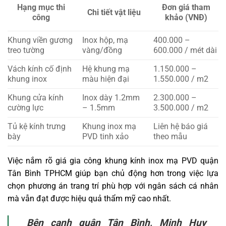
Hạng mục thi
Đơn giá tham
Chi tiết vật liệu
công
khảo (VNĐ)
Khung viền gương
Inox hộp, mạ
400.000 –
treo tường
vàng/đồng
600.000 / mét dài
Vách kính cố định
Hệ khung mạ
1.150.000 –
khung inox
màu hiện đại
1.550.000 / m2
Khung cửa kính
Inox dày 1.2mm
2.300.000 –
cường lực
– 1.5mm
3.500.000 / m2
Tủ kệ kính trưng
Khung inox mạ
Liên hệ báo giá
bày
PVD tinh xảo
theo mẫu
Việc nắm rõ giá gia công khung kính inox mạ PVD quận
Tân Bình TPHCM giúp bạn chủ động hơn trong việc lựa
chọn phương án trang trí phù hợp với ngân sách cá nhân
mà vẫn đạt được hiệu quả thẩm mỹ cao nhất.
Bên cạnh quận Tân Bình, Minh Huy