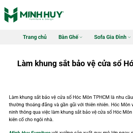
Bỏ
qua
nội
dung
Trang chủ
Bàn Ghế
Sofa Gia Đình
Làm khung sắt bảo vệ cửa sổ H
Làm khung sắt bảo vệ cửa sổ Hóc Môn TPHCM là nhu cầu th
thường thoáng đãng và gần gũi với thiên nhiên. Hóc Môn v
ninh thông qua việc làm khung sắt bảo vệ cửa sổ Hóc Mô
kiên cố cho ngôi nhà.
Minh Huy Furniture
với xưởng sản xuất quy mô lớn ngay sá