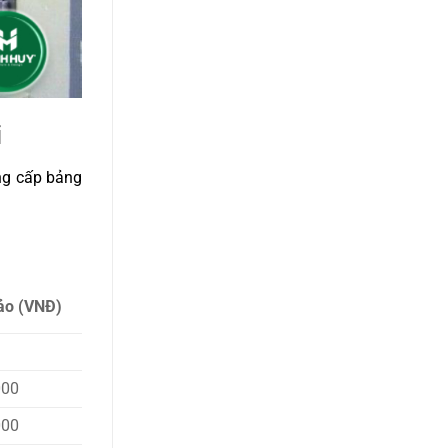
i
ng cấp bảng
ảo (VNĐ)
000
000