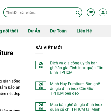
Tìm
kiếm:
g nội thất
Dự Án
Dự Toán
Liên Hệ
BÀI VIẾT MỚI
iture
Dịch vụ gia công uy tín bàn
26
Th5
ghế ăn gia đình inox quận Tân
Bình TPHCM
g gian sống
Minh Huy Furniture: Bàn ghế
26
c đảm bảo an
Th5
ăn gia đình inox Cần Giờ
TPHCM bền đẹp
hêm nét đẹp
Mua bàn ghế ăn gia đình inox
26
Th5
quận củ chi TPHCM tại Minh
á tận xưởng