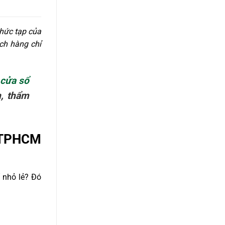
hức tạp của
ch hàng chỉ
 cửa sổ
n, thẩm
n TPHCM
 nhỏ lẻ? Đó