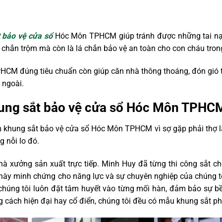
 bảo vệ cửa sổ
Hóc Môn TPHCM giúp tránh được những tai nạ
o chắn trộm mà còn là lá chắn bảo vệ an toàn cho con cháu tron
PHCM đúng tiêu chuẩn còn giúp căn nhà thông thoáng, đón gió 
 ngoài.
hung sắt bảo vệ cửa sổ Hóc Môn TPHCM
m khung sắt bảo vệ cửa sổ Hóc Môn TPHCM vì sợ gặp phải thợ 
g nỗi lo đó.
hà xưởng sản xuất trực tiếp. Minh Huy đã từng thi công sắt ch
này minh chứng cho năng lực và sự chuyên nghiệp của chúng tô
úng tôi luôn đặt tâm huyết vào từng mối hàn, đảm bảo sự bền
cách hiện đại hay cổ điển, chúng tôi đều có mẫu khung sắt ph