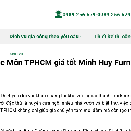
0989 256 579
-
0989 256 579
Dịch vụ gia công theo yêu cầu
Thiết kế thi côn
DỊCH VỤ
óc Môn TPHCM giá tốt Minh Huy Furn
iết yếu đối với khách hàng tại khu vực ngoại thành, nơi khôn
ới đặc thù là huyện cửa ngõ, nhiều nhà vườn và biệt thự, việ
n TPHCM không chỉ giúp gia chủ yên tâm mỗi đêm mà còn tạo t
t vách tại Bình Chánh, cam kết mang đến dịch vụ tốt nhất, gi