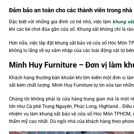
Đảm bảo an toàn cho các thành viên trong nhà
Đặc biệt với những gia đình có trẻ nhỏ, việc làm
khung sắt
khi các bé chơi đùa gần cửa sổ. Khung sắt không chỉ là rà
Hơn nữa, việc lắp đặt khung sắt bảo vệ cửa sổ Hóc Môn T
không lo lắng về sự xâm nhập của các loài động vật từ bên
Minh Huy Furniture – Đơn vị làm k
Khách hàng thường băn khoăn khi tìm kiếm một đơn vị là
sắt kém chất lượng. Minh Huy Furniture tự tin xóa tan nhữn
Chúng tôi không phải là cửa hàng trung gian mà là một n
lớn như Cà phê Trung Nguyên, Phúc Long, Highland… Điều 
nhiệm vụ làm khung sắt bảo vệ cửa sổ Hóc Môn TPHCM, ch
thẩm mỹ cao nhất. Dù ngôi nhà của khách hàng theo phong 