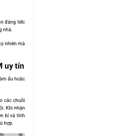
n đáng tiếc
g nhà.
tự nhiên mà
 uy tín
làm ẩu hoặc
o các chuỗi
i. Khi nhận
 bỉ và tính
ù hợp.