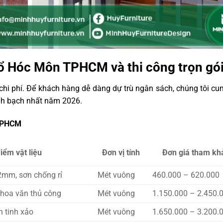
sổ Hóc Môn TPHCM và thi công trọn gó
chi phí. Để khách hàng dễ dàng dự trù ngân sách, chúng tôi cu
h bạch nhất năm 2026.
 TPHCM
iểm vật liệu
Đơn vị tính
Đơn giá tham kh
2mm, sơn chống rỉ
Mét vuông
460.000 – 620.000
 hoa văn thủ công
Mét vuông
1.150.000 – 2.450.
h tinh xảo
Mét vuông
1.650.000 – 3.200.