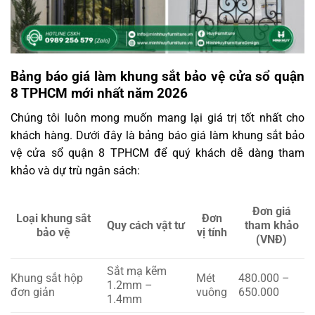
Bảng báo giá làm khung sắt bảo vệ cửa sổ quận
8 TPHCM mới nhất năm 2026
Chúng tôi luôn mong muốn mang lại giá trị tốt nhất cho
khách hàng. Dưới đây là bảng báo giá làm khung sắt bảo
vệ cửa sổ quận 8 TPHCM để quý khách dễ dàng tham
khảo và dự trù ngân sách:
Đơn giá
Loại khung sắt
Đơn
Quy cách vật tư
tham khảo
bảo vệ
vị tính
(VNĐ)
Sắt mạ kẽm
Khung sắt hộp
Mét
480.000 –
1.2mm –
đơn giản
vuông
650.000
1.4mm