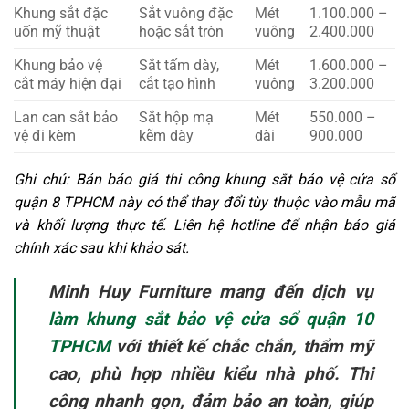
Khung sắt đặc
Sắt vuông đặc
Mét
1.100.000 –
uốn mỹ thuật
hoặc sắt tròn
vuông
2.400.000
Khung bảo vệ
Sắt tấm dày,
Mét
1.600.000 –
cắt máy hiện đại
cắt tạo hình
vuông
3.200.000
Lan can sắt bảo
Sắt hộp mạ
Mét
550.000 –
vệ đi kèm
kẽm dày
dài
900.000
Ghi chú: Bản báo giá thi công khung sắt bảo vệ cửa sổ
quận 8 TPHCM này có thể thay đổi tùy thuộc vào mẫu mã
và khối lượng thực tế. Liên hệ hotline để nhận báo giá
chính xác sau khi khảo sát.
Minh Huy Furniture mang đến dịch vụ
làm khung sắt bảo vệ cửa sổ quận 10
TPHCM
với thiết kế chắc chắn, thẩm mỹ
cao, phù hợp nhiều kiểu nhà phố. Thi
công nhanh gọn, đảm bảo an toàn, giúp