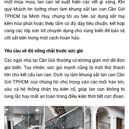
một mùa mưa, lan can sẽ xuất hiện các vết gỉ vàng. Khi
quý khách tin tưởng chọn làm khung sắt lan can Cần Giờ
TPHCM tại Minh Huy, chúng tôi ưu tiên sử dụng sắt mạ
kẽm hòa phát hoặc thép tấm có độ dày tiêu chuẩn, kết hợp
cùng các lớp sơn lót chuyên dụng cho vùng biển để bảo vệ
cốt sắt bên trong một cách hoàn hảo.
Yêu cầu về độ vững chãi trước sức gió
Các ngôi nhà tại Cần Giờ thường có không gian mở để đón
gió biển. Tuy nhiên, sức gió mạnh cũng là một thử thách
lớn cho kết cấu lan can. Dịch vụ làm khung sắt lan can Cần
Giờ TPHCM của chúng tôi chú trọng vào các mối hàn kín,
sâu và hệ thống chân trụ kiên cố, giúp lan can không bị
rung lắc hay mất an toàn trong điều kiện thời tiết cực đoan.