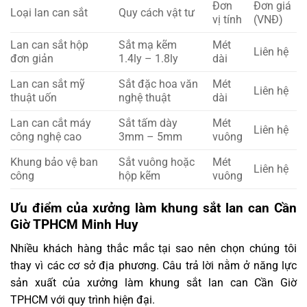
Đơn
Đơn giá
Loại lan can sắt
Quy cách vật tư
vị tính
(VNĐ)
Lan can sắt hộp
Sắt mạ kẽm
Mét
Liên hệ
đơn giản
1.4ly – 1.8ly
dài
Lan can sắt mỹ
Sắt đặc hoa văn
Mét
Liên hệ
thuật uốn
nghệ thuật
dài
Lan can cắt máy
Sắt tấm dày
Mét
Liên hệ
công nghệ cao
3mm – 5mm
vuông
Khung bảo vệ ban
Sắt vuông hoặc
Mét
Liên hệ
công
hộp kẽm
vuông
Ưu điểm của xưởng làm khung sắt lan can Cần
Giờ TPHCM Minh Huy
Nhiều khách hàng thắc mắc tại sao nên chọn chúng tôi
thay vì các cơ sở địa phương. Câu trả lời nằm ở năng lực
sản xuất của xưởng làm khung sắt lan can Cần Giờ
TPHCM với quy trình hiện đại.