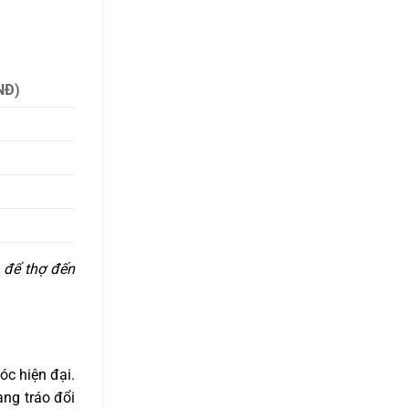
NĐ)
p để thợ đến
óc hiện đại.
ạng tráo đổi