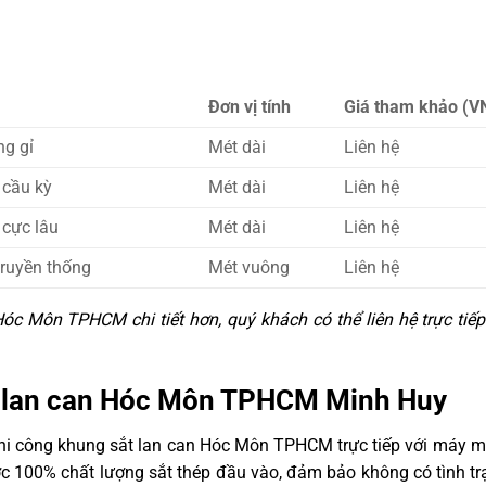
Đơn vị tính
Giá tham khảo (V
ng gỉ
Mét dài
Liên hệ
 cầu kỳ
Mét dài
Liên hệ
 cực lâu
Mét dài
Liên hệ
truyền thống
Mét vuông
Liên hệ
óc Môn TPHCM chi tiết hơn, quý khách có thể liên hệ trực tiế
ắt lan can Hóc Môn TPHCM Minh Huy
thi công khung sắt lan can Hóc Môn TPHCM trực tiếp với máy m
ợc 100% chất lượng sắt thép đầu vào, đảm bảo không có tình tr