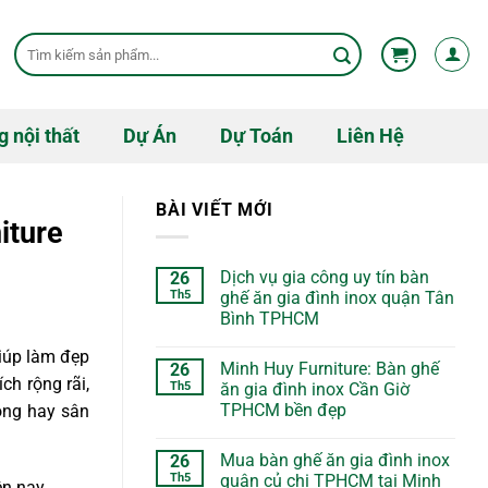
Tìm
kiếm:
g nội thất
Dự Án
Dự Toán
Liên Hệ
BÀI VIẾT MỚI
iture
Dịch vụ gia công uy tín bàn
26
Th5
ghế ăn gia đình inox quận Tân
Bình TPHCM
iúp làm đẹp
Minh Huy Furniture: Bàn ghế
26
ch rộng rãi,
Th5
ăn gia đình inox Cần Giờ
TPHCM bền đẹp
ông hay sân
Mua bàn ghế ăn gia đình inox
26
Th5
quận củ chi TPHCM tại Minh
ện nay.