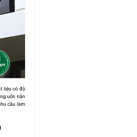
t liệu có độ
dàng uốn nắn
 nhu cầu làm
n