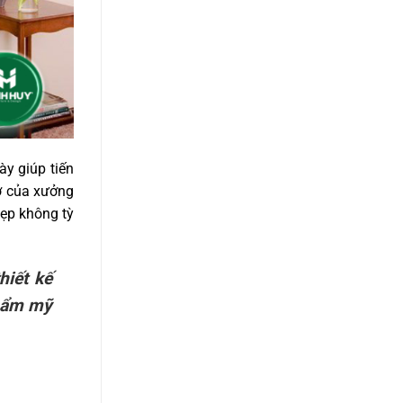
y giúp tiến
ợ của xưởng
ẹp không tỳ
hiết kế
thẩm mỹ