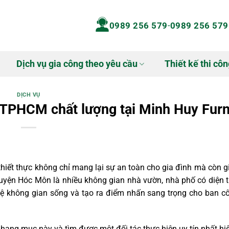
0989 256 579
-
0989 256 579
Dịch vụ gia công theo yêu cầu
Thiết kế thi côn
DỊCH VỤ
TPHCM chất lượng tại Minh Huy Furn
iết thực không chỉ mang lại sự an toàn cho gia đình mà còn g
yện Hóc Môn là nhiều không gian nhà vườn, nhà phố có diện tí
 vệ không gian sống và tạo ra điểm nhấn sang trọng cho ban c
o hạng mục này và tìm được một đối tác thực hiện uy tín nhất hi