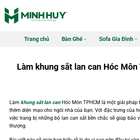
Bỏ
qua
nội
dung
Trang chủ
Bàn Ghế
Sofa Gia Đình
Làm khung sắt lan can Hóc Môn 
Làm
khung sắt lan can
Hóc Môn TPHCM là một giải pháp th
thêm diện mạo cho ngôi nhà của bạn. Với đặc trưng của hu
việc trang bị những bộ lan can sắt bền chắc sẽ giúp bảo
thượng.
Bài viết này sẽ giúp bạn hiểu rõ lý do vì sao nên đầu tư và