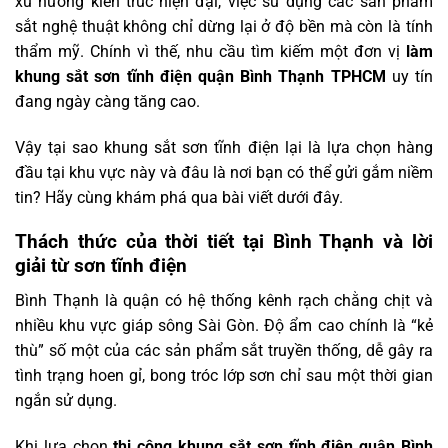
xu hướng kiến trúc hiện đại, việc sử dụng các sản phẩm
sắt nghệ thuật không chỉ dừng lại ở độ bền mà còn là tính
thẩm mỹ. Chính vì thế, nhu cầu tìm kiếm một đơn vị
làm
khung sắt sơn tĩnh điện quận Bình Thạnh TPHCM
uy tín
đang ngày càng tăng cao.
Vậy tại sao khung sắt sơn tĩnh điện lại là lựa chọn hàng
đầu tại khu vực này và đâu là nơi bạn có thể gửi gắm niềm
tin? Hãy cùng khám phá qua bài viết dưới đây.
Thách thức của thời tiết tại Bình Thạnh và lời
giải từ sơn tĩnh điện
Bình Thạnh là quận có hệ thống kênh rạch chằng chịt và
nhiều khu vực giáp sông Sài Gòn. Độ ẩm cao chính là “kẻ
thù” số một của các sản phẩm sắt truyền thống, dễ gây ra
tình trạng hoen gỉ, bong tróc lớp sơn chỉ sau một thời gian
ngắn sử dụng.
Khi lựa chọn
thi công khung sắt sơn tĩnh điện quận Bình