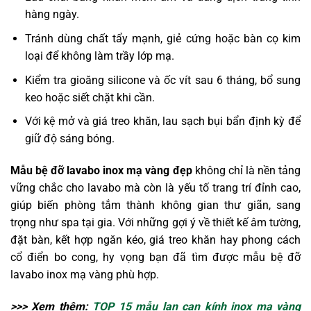
hàng ngày.
Tránh dùng chất tẩy mạnh, giẻ cứng hoặc bàn cọ kim
loại để không làm trầy lớp mạ.
Kiểm tra gioăng silicone và ốc vít sau 6 tháng, bổ sung
keo hoặc siết chặt khi cần.
Với kệ mở và giá treo khăn, lau sạch bụi bẩn định kỳ để
giữ độ sáng bóng.
Mẫu bệ đỡ lavabo inox mạ vàng đẹp
không chỉ là nền tảng
vững chắc cho lavabo mà còn là yếu tố trang trí đỉnh cao,
giúp biến phòng tắm thành không gian thư giãn, sang
trọng như spa tại gia. Với những gợi ý về thiết kế âm tường,
đặt bàn, kết hợp ngăn kéo, giá treo khăn hay phong cách
cổ điển bo cong, hy vọng bạn đã tìm được mẫu bệ đỡ
lavabo inox mạ vàng phù hợp.
>>> Xem thêm:
TOP 15 mẫu lan can kính inox mạ vàng