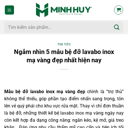
Bỏ
qua
nội
dung
Tìm
kiếm:
TIN TỨC
Ngắm nhìn 5 mẫu bệ đỡ lavabo inox
mạ vàng đẹp nhất hiện nay
Mẫu bệ đỡ lavabo inox mạ vàng đẹp
chính là “trợ thủ”
không thể thiếu, góp phần tạo điểm nhấn sang trọng, tôn
lên vẻ quý phái cho khu vực rửa mặt. Thay vì chỉ đơn thuần
là bệ đỡ, những thiết kế bệ lavabo inox mạ vàng ngày nay
còn kết hợp đa dạng công năng: ngăn kéo, kệ mở, giá treo
khăn… Đáp ứng nhu cầu thẩm mỹ cao cấp và tiện ích tối