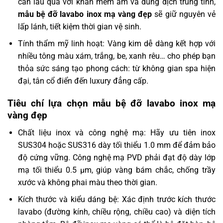
cần lau qua với khăn mềm ẩm và dung dịch trung tính,
mẫu bệ đỡ lavabo inox mạ vàng đẹp
sẽ giữ nguyên vẻ
lấp lánh, tiết kiệm thời gian vệ sinh.
Tính thẩm mỹ linh hoạt: Vàng kim dễ dàng kết hợp với
nhiều tông màu xám, trắng, be, xanh rêu… cho phép bạn
thỏa sức sáng tạo phong cách: từ không gian spa hiện
đại, tân cổ điển đến luxury đẳng cấp.
Tiêu chí lựa chọn mẫu bệ đỡ lavabo inox mạ
vàng đẹp
Chất liệu inox và công nghệ mạ: Hãy ưu tiên inox
SUS304 hoặc SUS316 dày tối thiểu 1.0 mm để đảm bảo
độ cứng vững. Công nghệ mạ PVD phải đạt độ dày lớp
mạ tối thiểu 0.5 µm, giúp vàng bám chắc, chống trầy
xước và không phai màu theo thời gian.
Kích thước và kiểu dáng bệ: Xác định trước kích thước
lavabo (đường kính, chiều rộng, chiều cao) và diện tích