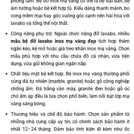
phòng tắm. Bệ đỡ inox mạ vàng có thể là bệ đặt bàn, bệ
âm tường hoặc bệ kết hợp tủ. Kiểu dáng thanh mảnh, bo
cong mềm mại hay góc vuông góc cạnh nên hài hòa với
lavabo và tổng thể nội thất.
Công năng phụ trợ: Ngoài chức năng đỡ lavabo, nhiều
mẫu bệ đỡ lavabo inox mạ vàng đẹp
tích hợp thêm
ngăn kéo, kệ mở hoặc giá treo khăn inox mạ vàng. Chọn
mẫu phù hợp với nhu cầu chứa đồ cá nhân, vừa tiện
dụng, vừa giữ không gian ngăn nắp.
Chất liệu mặt bệ kết hợp: Bệ inox mạ vàng thường phối
cùng đá tự nhiên (marble, granite) hoặc gỗ công nghiệp
chống ẩm. Đá trắng vân mây, granite đen hoặc gỗ óc
chó ấm áp đều là lựa chọn phổ biến, làm nổi bật lớp mạ
vàng sáng bóng.
Thương hiệu và chế độ bảo hành: Chọn sản phẩm từ
những nhà cung cấp uy tín, có chính sách bảo hành ít
nhất 12–24 tháng. Đảm bảo linh kiện đi kèm như ốc