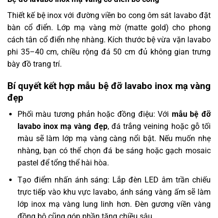
Thiết kế bệ inox với đường viền bo cong ôm sát lavabo đặt
bàn cổ điển. Lớp mạ vàng mờ (matte gold) cho phong
cách tân cổ điển nhẹ nhàng. Kích thước bệ vừa vặn lavabo
phi 35–40 cm, chiều rộng đá 50 cm đủ không gian trưng
bày đồ trang trí.
Bí quyết kết hợp mẫu bệ đỡ lavabo inox mạ vàng
đẹp
Phối màu tương phản hoặc đồng điệu: Với
mẫu bệ đỡ
lavabo inox mạ vàng đẹp
, đá trắng veining hoặc gỗ tối
màu sẽ làm lớp mạ vàng càng nổi bật. Nếu muốn nhẹ
nhàng, bạn có thể chọn đá be sáng hoặc gạch mosaic
pastel để tổng thể hài hòa.
Tạo điểm nhấn ánh sáng: Lắp đèn LED âm trần chiếu
trực tiếp vào khu vực lavabo, ánh sáng vàng ấm sẽ làm
lớp inox mạ vàng lung linh hơn. Đèn gương viền vàng
đồng bộ cũng góp phần tăng chiều sâu.