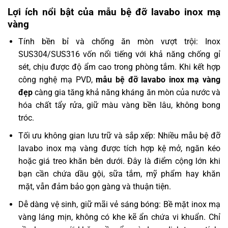
Lợi ích nổi bật của mẫu bệ đỡ lavabo inox mạ
vàng
Tính bền bỉ và chống ăn mòn vượt trội: Inox
SUS304/SUS316 vốn nổi tiếng với khả năng chống gỉ
sét, chịu được độ ẩm cao trong phòng tắm. Khi kết hợp
công nghệ mạ PVD,
mẫu bệ đỡ lavabo inox mạ vàng
đẹp
càng gia tăng khả năng kháng ăn mòn của nước và
hóa chất tẩy rửa, giữ màu vàng bền lâu, không bong
tróc.
Tối ưu không gian lưu trữ và sắp xếp: Nhiều mẫu bệ đỡ
lavabo inox mạ vàng được tích hợp kệ mở, ngăn kéo
hoặc giá treo khăn bên dưới. Đây là điểm cộng lớn khi
bạn cần chứa dầu gội, sữa tắm, mỹ phẩm hay khăn
mặt, vẫn đảm bảo gọn gàng và thuận tiện.
Dễ dàng vệ sinh, giữ mãi vẻ sáng bóng: Bề mặt inox mạ
vàng láng mịn, không có khe kẽ ẩn chứa vi khuẩn. Chỉ