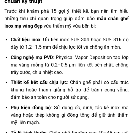
chuẩn kỹ thuật
Trước khi khám phá 15 gợi ý thiết kế, bạn nên tìm hiểu
những tiêu chí quan trọng giúp đảm bảo
mẫu chân ghế
inox mạ vàng đẹp
vừa thẩm mỹ vừa bền bỉ:
Chất liệu inox
: Ưu tiên inox SUS 304 hoặc SUS 316 độ
dày từ 1.2–1.5 mm để chịu lực tốt và chống ăn mòn.
Công nghệ mạ PVD
: Physical Vapor Deposition tạo lớp
mạ vàng mỏng từ 0.2–0.5 µm liên kết bền chặt, chống
trầy xước, chịu nhiệt cao.
Thiết kế kết cấu chịu lực
: Chân ghế phải có cấu trúc
khung hoặc thanh giằng hỗ trợ để tránh cong võng,
đảm bảo an toàn cho người sử dụng.
Phụ kiện đồng bộ
: Sử dụng ốc, đinh, tắc kê inox mạ
vàng hoặc thép không gỉ đồng tông để giữ tính thẩm
mỹ liền mạch.
Tỷ lệ kích thước
: Chân ghế thường cao 40–45 cm với