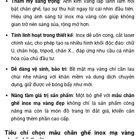
Thẩm mỹ sang trọng
: Ánh kim vàng lấp lánh làm nổi
bật chân ghế, tạo sự thu hút ngay từ cái nhìn đầu tiên.
Hiệu ứng ánh sáng từ inox mạ vàng còn giúp không
gian trở nên sáng sủa, rộng mở hơn.
Tính linh hoạt trong thiết kế
: Inox dễ uốn cong, cắt laser
chính xác, cho phép tạo ra nhiều hình khối độc đáo: chữ
U, chân hộp, tripod, chân X… đáp ứng nhu cầu cá nhân
hóa của chủ đầu tư.
Dễ dàng vệ sinh, bảo trì
: Bề mặt mạ vàng chỉ cần lau
chùi nhẹ nhàng với khăn mềm và dung dịch chuyên
dụng, giữ được vẻ bóng bẩy như mới.
Nâng tầm giá trị sản phẩm
: Một bộ ghế với
mẫu chân
ghế inox mạ vàng đẹp
không chỉ là sản phẩm công
năng mà còn là món đồ trang trí đắt giá, khiến căn
phòng thêm phần cao cấp.
Tiêu chí chọn mẫu chân ghế inox mạ vàng