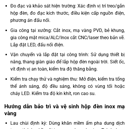
Đo đạc và khảo sát hiện trường: Xác định vị trí treo/gắn
hộp đèn, đo đạc kích thước, điều kiện cấp nguồn điện,
phương án đấu nối.
Gia công tại xưởng: Cắt inox, mạ vàng PVD, bẻ khung,
gia công mặt mica/ALC/Inox cắt CNC/laser theo bản vẽ.
Lắp đặt LED, đấu nối điện.
Vận chuyển và lắp đặt tại công trình: Sử dụng thiết bị
nâng, thang giàn giáo để lắp hộp đèn ngoài trời. Siết ốc,
vít định vị an toàn, kiểm tra độ thăng bằng.
Kiểm tra chạy thử và nghiệm thu: Mở điện, kiểm tra tổng
thể ánh sáng, độ đều sáng, không có vùng tối hoặc
cháy LED. Kiểm tra độ kín khít, ron cao su.
Hướng dẫn bảo trì và vệ sinh hộp đèn inox mạ
vàng
Lau chùi định kỳ: Dùng khăn mềm ẩm pha dung dịch