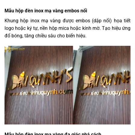
Mẫu hộp đèn inox mạ vàng embos nổi
Khung hộp inox mạ vàng được embos (dập nổi) họa tiết
logo hoặc ký tự, nền hộp mica hoặc kính mờ. Tạo hiệu ứng
đổ bóng, tăng chiều sâu cho biển hiệu.
Mẫu hộp đèn inox mạ vàng đa giác phá cách