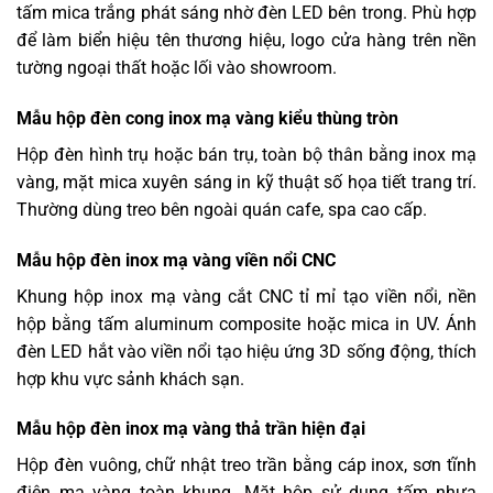
tấm mica trắng phát sáng nhờ đèn LED bên trong. Phù hợp
để làm biển hiệu tên thương hiệu, logo cửa hàng trên nền
tường ngoại thất hoặc lối vào showroom.
Mẫu hộp đèn cong inox mạ vàng kiểu thùng tròn
Hộp đèn hình trụ hoặc bán trụ, toàn bộ thân bằng inox mạ
vàng, mặt mica xuyên sáng in kỹ thuật số họa tiết trang trí.
Thường dùng treo bên ngoài quán cafe, spa cao cấp.
Mẫu hộp đèn inox mạ vàng viền nổi CNC
Khung hộp inox mạ vàng cắt CNC tỉ mỉ tạo viền nổi, nền
hộp bằng tấm aluminum composite hoặc mica in UV. Ánh
đèn LED hắt vào viền nổi tạo hiệu ứng 3D sống động, thích
hợp khu vực sảnh khách sạn.
Mẫu hộp đèn inox mạ vàng thả trần hiện đại
Hộp đèn vuông, chữ nhật treo trần bằng cáp inox, sơn tĩnh
điện mạ vàng toàn khung. Mặt hộp sử dụng tấm nhựa