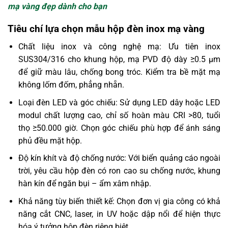
mạ vàng đẹp dành cho bạn
Tiêu chí lựa chọn mẫu hộp đèn inox mạ vàng
Chất liệu inox và công nghệ mạ: Ưu tiên inox
SUS304/316 cho khung hộp, mạ PVD độ dày ≥0.5 µm
để giữ màu lâu, chống bong tróc. Kiểm tra bề mặt mạ
không lốm đốm, phẳng nhẵn.
Loại đèn LED và góc chiếu: Sử dụng LED dây hoặc LED
modul chất lượng cao, chỉ số hoàn màu CRI >80, tuổi
thọ ≥50.000 giờ. Chọn góc chiếu phù hợp để ánh sáng
phủ đều mặt hộp.
Độ kín khít và độ chống nước: Với biển quảng cáo ngoài
trời, yêu cầu hộp đèn có ron cao su chống nước, khung
hàn kín để ngăn bụi – ẩm xâm nhập.
Khả năng tùy biến thiết kế: Chọn đơn vị gia công có khả
năng cắt CNC, laser, in UV hoặc dập nổi để hiện thực
hóa ý tưởng hộp đèn riêng biệt.