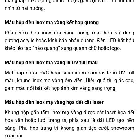
thẳng tắp, treo cột ngoài trời hoặc gắn cột sắt. Thu hút tầm
nhìn từ hai hướng.
Mẫu hộp đèn inox mạ vàng kết hợp gương
Phần viền hộp inox mạ vàng bóng, mặt hộp sử dụng
gương acrylic hoặc kính bán phản quang. Đèn LED hắt hậu
khéo léo tạo “hào quang” xung quanh chữ hoặc logo.
Mẫu hộp đèn inox mạ vàng in UV full màu
Mặt hộp nhựa PVC hoặc aluminum composite in UV full
màu, khung inox mạ vàng ôm viền. Hiệu quả thị giác cao,
gam màu nổi bật kết hợp ánh kim vàng sang trọng.
Mẫu hộp đèn inox mạ vàng họa tiết cắt laser
Khung hộp gắn tấm inox mạ vàng được cắt laser họa tiết
hoa văn hoặc lưới trang trí, phía sau là dải LED tạo nền
sáng. Phù hợp trang trí không gian tiệc cưới, showroom
cưới hỏi.