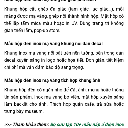
Khung hộp cắt ghép đa giác (tam giác, lục giác…), mỗi
mảng được mạ vàng, ghép nối thành hình hộp. Mặt hộp có
thể lắp tấm mica màu hoặc in UV. Dùng trang trí không
gian triển lãm, pop-up store.
Mẫu hộp đèn inox mạ vàng khung nổi dán decal
Khung inox mạ vàng nổi bật trên nền tường, bên trong dán
decal xuyên sáng in logo hoặc họa tiết. Đơn giản, tiết kiệm
chi phí mà vẫn đảm bảo độ sang trọng.
Mẫu hộp đèn inox mạ vàng tích hợp khung ảnh
Khung hộp đèn có ngăn nhỏ để đặt ảnh, menu hoặc thông
tin sản phẩm. Inox mạ vàng bo viền, mặt hộp xuyên sáng
làm backlit cho ảnh. Thích hợp quán cafe, trà sữa hoặc
trưng bày museum.
>>> Tham khảo thêm:
Bộ sưu tập 10+ mẫu nắp ổ điện inox