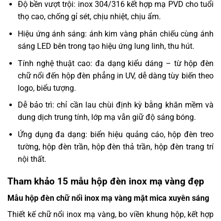
Độ bền vượt trội: inox 304/316 kết hợp mạ PVD cho tuổi
thọ cao, chống gỉ sét, chịu nhiệt, chịu ẩm.
Hiệu ứng ánh sáng: ánh kim vàng phản chiếu cùng ánh
sáng LED bên trong tạo hiệu ứng lung linh, thu hút.
Tính nghệ thuật cao: đa dạng kiểu dáng – từ hộp đèn
chữ nổi đến hộp đèn phẳng in UV, dễ dàng tùy biến theo
logo, biểu tượng.
Dễ bảo trì: chỉ cần lau chùi định kỳ bằng khăn mềm và
dung dịch trung tính, lớp mạ vẫn giữ độ sáng bóng.
Ứng dụng đa dạng: biển hiệu quảng cáo, hộp đèn treo
tường, hộp đèn trần, hộp đèn thả trần, hộp đèn trang trí
nội thất.
Tham khảo 15 mẫu hộp đèn inox mạ vàng đẹp
Mẫu hộp đèn chữ nổi inox mạ vàng mặt mica xuyên sáng
Thiết kế chữ nổi inox mạ vàng, bo viền khung hộp, kết hợp