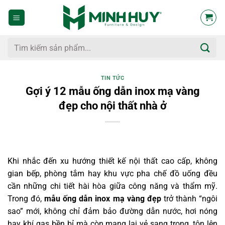
Bỏ
qua
nội
dung
Tìm
kiếm:
TIN TỨC
Gợi ý 12 mẫu ống dẫn inox mạ vàng
đẹp cho nội thất nhà ở
Khi nhắc đến xu hướng thiết kế nội thất cao cấp, không
gian bếp, phòng tắm hay khu vực pha chế đồ uống đều
cần những chi tiết hài hòa giữa công năng và thẩm mỹ.
Trong đó,
mẫu ống dẫn inox mạ vàng đẹp
trở thành “ngôi
sao” mới, không chỉ đảm bảo đường dẫn nước, hơi nóng
hay khí gas bền bỉ mà còn mang lại vẻ sang trọng, tôn lên