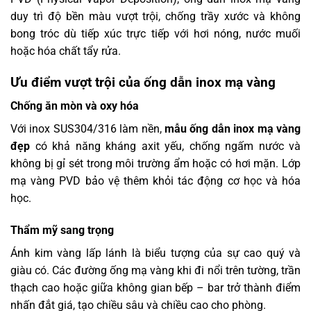
duy trì độ bền màu vượt trội, chống trầy xước và không
bong tróc dù tiếp xúc trực tiếp với hơi nóng, nước muối
hoặc hóa chất tẩy rửa.
Ưu điểm vượt trội của ống dẫn inox mạ vàng
Chống ăn mòn và oxy hóa
Với inox SUS304/316 làm nền,
mẫu ống dẫn inox mạ vàng
đẹp
có khả năng kháng axit yếu, chống ngấm nước và
không bị gỉ sét trong môi trường ẩm hoặc có hơi mặn. Lớp
mạ vàng PVD bảo vệ thêm khỏi tác động cơ học và hóa
học.
Thẩm mỹ sang trọng
Ánh kim vàng lấp lánh là biểu tượng của sự cao quý và
giàu có. Các đường ống mạ vàng khi đi nổi trên tường, trần
thạch cao hoặc giữa không gian bếp – bar trở thành điểm
nhấn đắt giá, tạo chiều sâu và chiều cao cho phòng.