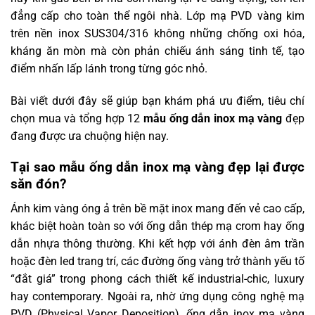
đẳng cấp cho toàn thể ngôi nhà. Lớp mạ PVD vàng kim
trên nền inox SUS304/316 không những chống oxi hóa,
kháng ăn mòn mà còn phản chiếu ánh sáng tinh tế, tạo
điểm nhấn lấp lánh trong từng góc nhỏ.
Bài viết dưới đây sẽ giúp bạn khám phá ưu điểm, tiêu chí
chọn mua và tổng hợp 12
mẫu ống dẫn inox mạ vàng
đẹp
đang được ưa chuộng hiện nay.
Tại sao mẫu ống dẫn inox mạ vàng đẹp lại được
săn đón?
Ánh kim vàng óng ả trên bề mặt inox mang đến vẻ cao cấp,
khác biệt hoàn toàn so với ống dẫn thép mạ crom hay ống
dẫn nhựa thông thường. Khi kết hợp với ánh đèn âm trần
hoặc đèn led trang trí, các đường ống vàng trở thành yếu tố
“đắt giá” trong phong cách thiết kế industrial-chic, luxury
hay contemporary. Ngoài ra, nhờ ứng dụng công nghệ mạ
PVD (Physical Vapor Deposition), ống dẫn inox mạ vàng