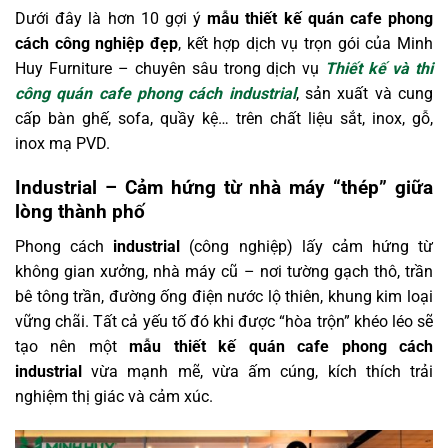
Dưới đây là hơn 10 gợi ý
mẫu thiết kế quán cafe phong
cách công nghiệp đẹp
, kết hợp dịch vụ trọn gói của Minh
Huy Furniture – chuyên sâu trong dịch vụ
Thiết kế và thi
công quán cafe phong cách industrial
, sản xuất và cung
cấp bàn ghế, sofa, quầy kệ… trên chất liệu sắt, inox, gỗ,
inox mạ PVD.
Industrial – Cảm hứng từ nhà máy “thép” giữa
lòng thành phố
Phong cách
industrial
(công nghiệp) lấy cảm hứng từ
không gian xưởng, nhà máy cũ – nơi tường gạch thô, trần
bê tông trần, đường ống điện nước lộ thiên, khung kim loại
vững chãi. Tất cả yếu tố đó khi được “hòa trộn” khéo léo sẽ
tạo nên một
mẫu thiết kế quán cafe phong cách
industrial
vừa mạnh mẽ, vừa ấm cúng, kích thích trải
nghiệm thị giác và cảm xúc.