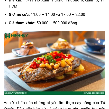
Địa chỉ:
17-19 Hồ Xuân Hương, Phường 6, Quận 3, TP.
HCM
Giờ mở cửa:
11:00 – 14:00 và 17:00 – 22:00
Giá tham khảo:
50.000 – 500.000 đồng
Hao Yu hấp dẫn những ai yêu ẩm thực cay nồng của Tứ
Xuyên. Đầu bếp bản xứ và công thức gia truyền tạo nên