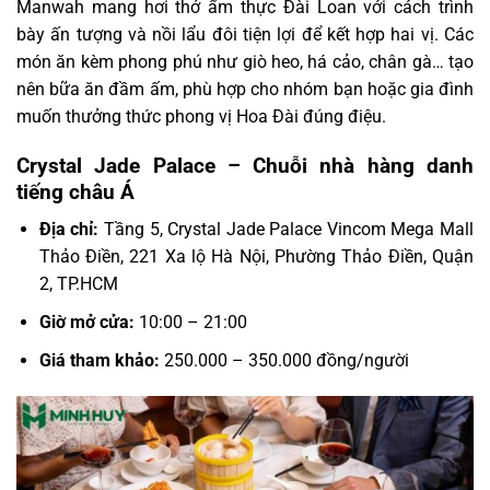
Manwah mang hơi thở ẩm thực Đài Loan với cách trình
bày ấn tượng và nồi lẩu đôi tiện lợi để kết hợp hai vị. Các
món ăn kèm phong phú như giò heo, há cảo, chân gà… tạo
nên bữa ăn đầm ấm, phù hợp cho nhóm bạn hoặc gia đình
muốn thưởng thức phong vị Hoa Đài đúng điệu.
Crystal Jade Palace – Chuỗi nhà hàng danh
tiếng châu Á
Địa chỉ:
Tầng 5, Crystal Jade Palace Vincom Mega Mall
Thảo Điền, 221 Xa lộ Hà Nội, Phường Thảo Điền, Quận
2, TP.HCM
Giờ mở cửa:
10:00 – 21:00
Giá tham khảo:
250.000 – 350.000 đồng/người