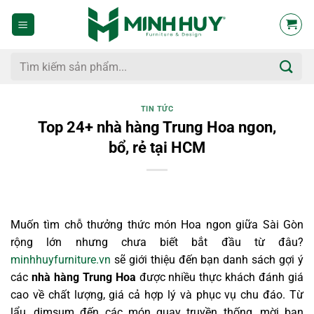
Bỏ
qua
nội
dung
Tìm
kiếm:
TIN TỨC
Top 24+ nhà hàng Trung Hoa ngon,
bổ, rẻ tại HCM
Muốn tìm chỗ thưởng thức món Hoa ngon giữa Sài Gòn
rộng lớn nhưng chưa biết bắt đầu từ đâu?
minhhuyfurniture.vn
sẽ giới thiệu đến bạn danh sách gợi ý
các
nhà hàng Trung Hoa
được nhiều thực khách đánh giá
cao về chất lượng, giá cả hợp lý và phục vụ chu đáo. Từ
lẩu, dimsum đến các món quay truyền thống, mời bạn