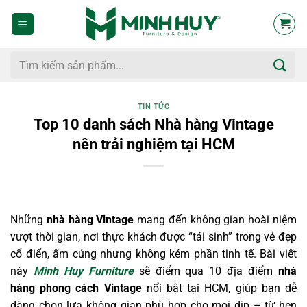
Bỏ
qua
nội
dung
Tìm
kiếm:
TIN TỨC
Top 10 danh sách Nhà hàng Vintage
nên trải nghiệm tại HCM
Những
nhà hàng Vintage
mang đến không gian hoài niệm
vượt thời gian, nơi thực khách được “tái sinh” trong vẻ đẹp
cổ điển, ấm cúng nhưng không kém phần tinh tế. Bài viết
này
Minh Huy Furniture
sẽ điểm qua 10 địa điểm
nhà
hàng phong cách Vintage
nổi bật tại HCM, giúp bạn dễ
dàng chọn lựa không gian phù hợp cho mọi dịp – từ hẹn