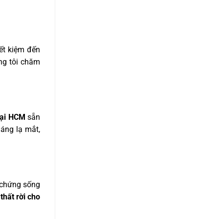
iết kiệm đến
g tôi chăm
 tại HCM
sẵn
áng lạ mắt,
 chứng sống
 thất rời cho