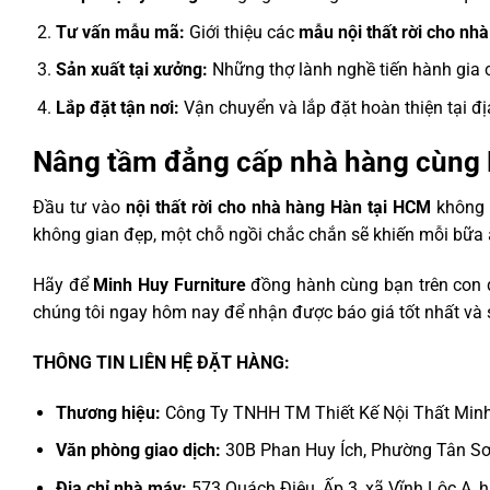
Tư vấn mẫu mã:
Giới thiệu các
mẫu nội thất rời cho nh
Sản xuất tại xưởng:
Những thợ lành nghề tiến hành gia c
Lắp đặt tận nơi:
Vận chuyển và lắp đặt hoàn thiện tại đ
Nâng tầm đẳng cấp nhà hàng cùng 
Đầu tư vào
nội thất rời cho nhà hàng Hàn tại HCM
không 
không gian đẹp, một chỗ ngồi chắc chắn sẽ khiến mỗi bữa ă
Hãy để
Minh Huy Furniture
đồng hành cùng bạn trên con đ
chúng tôi ngay hôm nay để nhận được báo giá tốt nhất và s
THÔNG TIN LIÊN HỆ ĐẶT HÀNG:
Thương hiệu:
Công Ty TNHH TM Thiết Kế Nội Thất Minh 
Văn phòng giao dịch:
30B Phan Huy Ích, Phường Tân Sơ
Địa chỉ nhà máy:
573 Quách Điêu, Ấp 3, xã Vĩnh Lộc A,