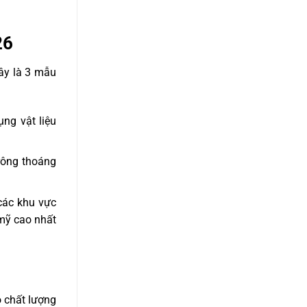
26
ây là 3 mẫu
ụng vật liệu
rông thoáng
các khu vực
mỹ cao nhất
o chất lượng