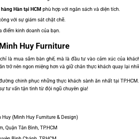
à hàng Hàn tại HCM
phù hợp với ngân sách và diện tích.
ông với sự giám sát chặt chẽ.
ịa điểm kinh doanh của bạn.
Minh Huy Furniture
chỉ là mua sắm bàn ghế, mà là đầu tư vào cảm xúc của khác
n trở nên ngon miệng hơn và giữ chân thực khách quay lại nhiề
ường chinh phục những thực khách sành ăn nhất tại TP.HCM. 
ự tư vấn tận tình từ đội ngũ chuyên gia!
Huy (Minh Huy Furniture & Design)
n, Quận Tân Bình, TP.HCM
 huyện Bình Chánh, TP.HCM