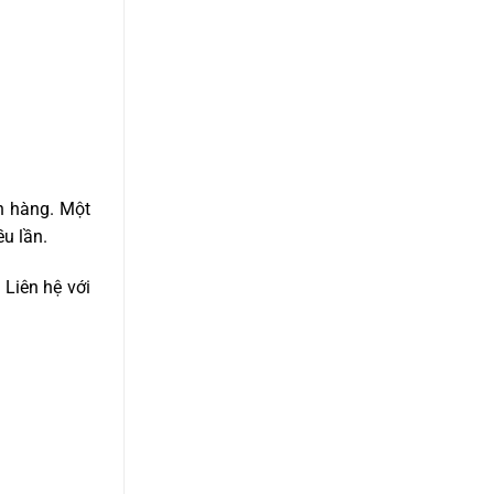
h hàng. Một
u lần.
Liên hệ với