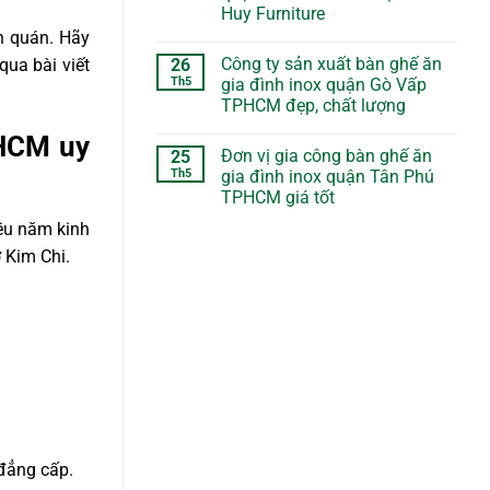
Huy Furniture
h quán. Hãy
Công ty sản xuất bàn ghế ăn
26
ua bài viết
Th5
gia đình inox quận Gò Vấp
TPHCM đẹp, chất lượng
 HCM uy
Đơn vị gia công bàn ghế ăn
25
Th5
gia đình inox quận Tân Phú
TPHCM giá tốt
iều năm kinh
 Kim Chi.
đẳng cấp.