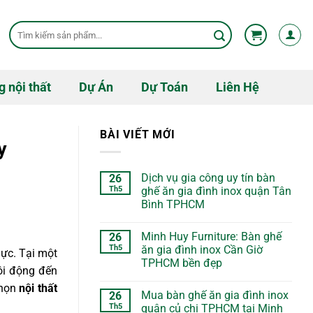
Tìm
kiếm:
g nội thất
Dự Án
Dự Toán
Liên Hệ
BÀI VIẾT MỚI
y
Dịch vụ gia công uy tín bàn
26
Th5
ghế ăn gia đình inox quận Tân
Bình TPHCM
Minh Huy Furniture: Bàn ghế
26
Th5
ăn gia đình inox Cần Giờ
ực. Tại một
TPHCM bền đẹp
ôi động đến
chọn
nội thất
Mua bàn ghế ăn gia đình inox
26
Th5
quận củ chi TPHCM tại Minh