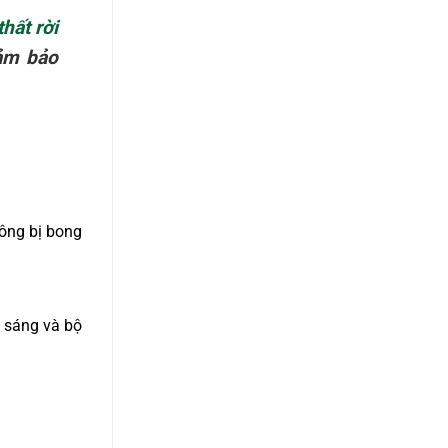
thất rời
đảm bảo
hông bị bong
 sáng và bộ