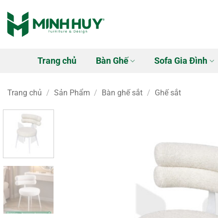
Bỏ
qua
nội
dung
Trang chủ
Bàn Ghế
Sofa Gia Đình
Trang chủ
/
Sản Phẩm
/
Bàn ghế sắt
/
Ghế sắt