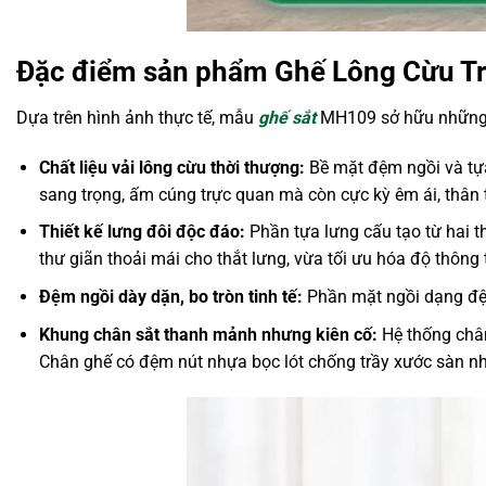
Đặc điểm sản phẩm Ghế Lông Cừu T
Dựa trên hình ảnh thực tế, mẫu
ghế sắt
MH109 sở hữu những n
Chất liệu vải lông cừu thời thượng:
Bề mặt đệm ngồi và tựa
sang trọng, ấm cúng trực quan mà còn cực kỳ êm ái, thân th
Thiết kế lưng đôi độc đáo:
Phần tựa lưng cấu tạo từ hai 
thư giãn thoải mái cho thắt lưng, vừa tối ưu hóa độ thông
Đệm ngồi dày dặn, bo tròn tinh tế:
Phần mặt ngồi dạng đệm 
Khung chân sắt thanh mảnh nhưng kiên cố:
Hệ thống chân
Chân ghế có đệm nút nhựa bọc lót chống trầy xước sàn nh