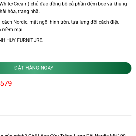
White/Cream) chủ đạo đồng bộ cả phần đệm bọc và khung
hài hòa, trang nhã.
ách Nordic, mặt ngồi hình tròn, tựa lưng đôi cách điệu
n mềm mại.
H HUY FURNITURE.
rdic MH109 số lượng
ĐẶT HÀNG NGAY
.579