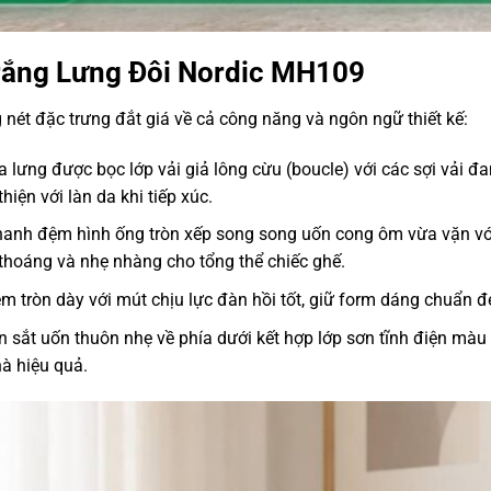
rắng Lưng Đôi Nordic MH109
ét đặc trưng đắt giá về cả công năng và ngôn ngữ thiết kế:
 lưng được bọc lớp vải giả lông cừu (boucle) với các sợi vải đ
iện với làn da khi tiếp xúc.
thanh đệm hình ống tròn xếp song song uốn cong ôm vừa vặn vó
 thoáng và nhẹ nhàng cho tổng thể chiếc ghế.
tròn dày với mút chịu lực đàn hồi tốt, giữ form dáng chuẩn đẹ
 sắt uốn thuôn nhẹ về phía dưới kết hợp lớp sơn tĩnh điện màu
à hiệu quả.