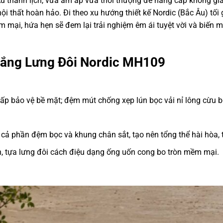
u thanh lịch, vừa ấm áp vừa thời thượng để nâng cấp không 
 thất hoàn hảo. Đi theo xu hướng thiết kế Nordic (Bắc Âu) tố
ềm mại, hứa hẹn sẽ đem lại trải nghiệm êm ái tuyệt vời và biến
rắng Lưng Đôi Nordic MH109
cấp bảo vệ bề mặt; đệm mút chống xẹp lún bọc vải nỉ lông cừu
 phần đệm bọc và khung chân sắt, tạo nên tổng thể hài hòa, 
n, tựa lưng đôi cách điệu dạng ống uốn cong bo tròn mềm mại.