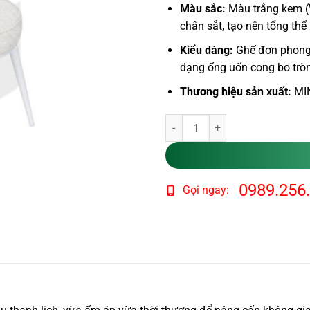
Màu sắc:
Màu trắng kem (
chân sắt, tạo nên tổng thể 
Kiểu dáng:
Ghế đơn phong c
dạng ống uốn cong bo trò
Thương hiệu sản xuất:
MIN
Ghế Lông Cừu Trắng Lưng Đôi No
0989.256
Gọi ngay: