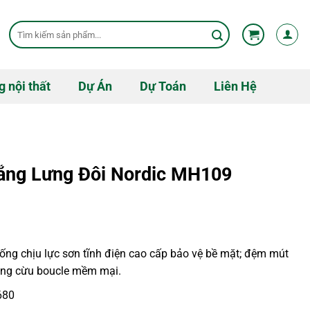
Tìm
kiếm:
g nội thất
Dự Án
Dự Toán
Liên Hệ
ắng Lưng Đôi Nordic MH109
ng chịu lực sơn tĩnh điện cao cấp bảo vệ bề mặt; đệm mút
lông cừu boucle mềm mại.
680