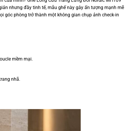
gian của mình? Ghế Lông Cừu Trắng Lưng Đôi Nordic MH109
i giản nhưng đầy tinh tế, mẫu ghế này gây ấn tượng mạnh mẽ
 mọi góc phòng trở thành một không gian chụp ảnh check-in
 boucle mềm mại.
trang nhã.