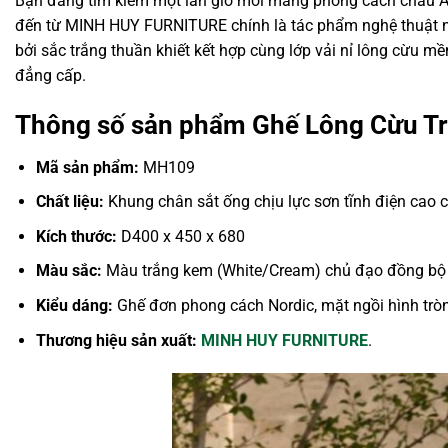
Bạn đang tìm kiếm một làn gió mới mang phong cách châu Â
đến từ MINH HUY FURNITURE chính là tác phẩm nghệ thuật nội
bởi sắc trắng thuần khiết kết hợp cùng lớp vải nỉ lông cừu m
đẳng cấp.
Thông số sản phẩm Ghế Lông Cừu T
Mã sản phẩm:
MH109
Chất liệu:
Khung chân sắt ống chịu lực sơn tĩnh điện cao 
Kích thước:
D400 x 450 x 680
Màu sắc:
Màu trắng kem (White/Cream) chủ đạo đồng bộ cả
Kiểu dáng:
Ghế đơn phong cách Nordic, mặt ngồi hình trò
Thương hiệu sản xuất:
MINH HUY FURNITURE
.