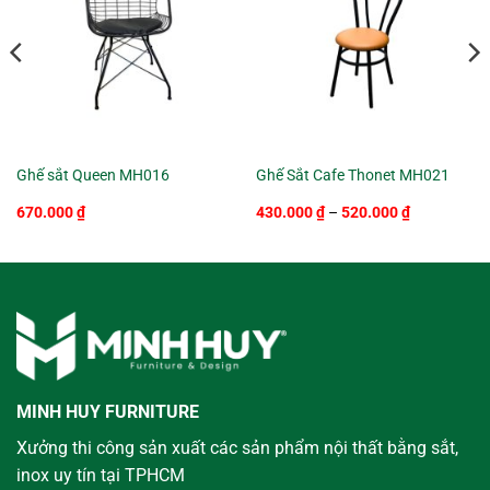
Ghế sắt Queen MH016
Ghế Sắt Cafe Thonet MH021
Khoảng
670.000
₫
430.000
₫
–
520.000
₫
giá:
từ
430.000 ₫
đến
520.000 ₫
MINH HUY FURNITURE
Xưởng thi công sản xuất các sản phẩm nội thất bằng sắt,
inox uy tín tại TPHCM