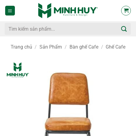
Bỏ
qua
nội
dung
Tìm
kiếm:
Trang chủ
/
Sản Phẩm
/
Bàn ghế Cafe
/
Ghế Cafe