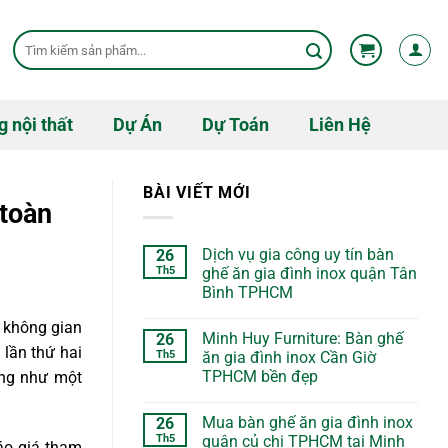
Tìm
kiếm:
g nội thất
Dự Án
Dự Toán
Liên Hệ
BÀI VIẾT MỚI
 toàn
Dịch vụ gia công uy tín bàn
26
Th5
ghế ăn gia đình inox quận Tân
Bình TPHCM
m không gian
Minh Huy Furniture: Bàn ghế
26
 lần thứ hai
Th5
ăn gia đình inox Cần Giờ
TPHCM bền đẹp
ọng như một
Mua bàn ghế ăn gia đình inox
26
Th5
quận củ chi TPHCM tại Minh
báo giá tham