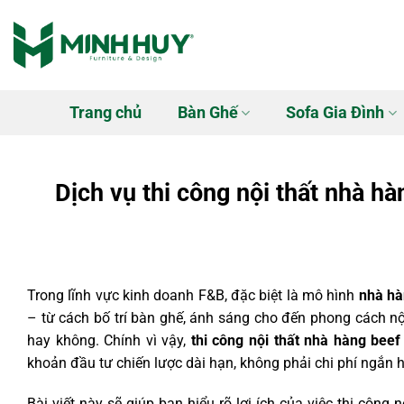
Bỏ
qua
nội
dung
Trang chủ
Bàn Ghế
Sofa Gia Đình
Dịch vụ thi công nội thất nhà h
Trong lĩnh vực kinh doanh F&B, đặc biệt là mô hình
nhà hà
– từ cách bố trí bàn ghế, ánh sáng cho đến phong cách nội
hay không. Chính vì vậy,
thi công nội thất nhà hàng beef
khoản đầu tư chiến lược dài hạn, không phải chi phí ngắn 
Bài viết này sẽ giúp bạn hiểu rõ lợi ích của việc thi công