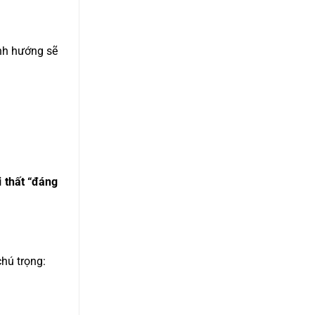
nh hướng sẽ
i thất “đáng
hú trọng: