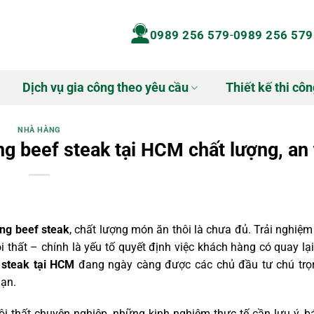
0989 256 579
-
0989 256 579
Dịch vụ gia công theo yêu cầu
Thiết kế thi côn
NHÀ HÀNG
àng beef steak tại HCM chất lượng, an
ng beef steak
, chất lượng món ăn thôi là chưa đủ. Trải nghiệ
 thất – chính là yếu tố quyết định việc khách hàng có quay lại
 steak tại HCM
đang ngày càng được các chủ đầu tư chú tr
hạn.
 nội thất chuyên nghiệp, những kinh nghiệm thực tế cần lưu ý, 