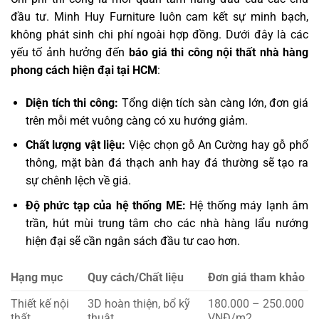
đầu tư. Minh Huy Furniture luôn cam kết sự minh bạch,
không phát sinh chi phí ngoài hợp đồng. Dưới đây là các
yếu tố ảnh hưởng đến
báo giá thi công nội thất nhà hàng
phong cách hiện đại tại HCM
:
Diện tích thi công:
Tổng diện tích sàn càng lớn, đơn giá
trên mỗi mét vuông càng có xu hướng giảm.
Chất lượng vật liệu:
Việc chọn gỗ An Cường hay gỗ phổ
thông, mặt bàn đá thạch anh hay đá thường sẽ tạo ra
sự chênh lệch về giá.
Độ phức tạp của hệ thống ME:
Hệ thống máy lạnh âm
trần, hút mùi trung tâm cho các nhà hàng lẩu nướng
hiện đại sẽ cần ngân sách đầu tư cao hơn.
Hạng mục
Quy cách/Chất liệu
Đơn giá tham khảo
Thiết kế nội
3D hoàn thiện, bổ kỹ
180.000 – 250.000
thất
thuật
VNĐ/m2