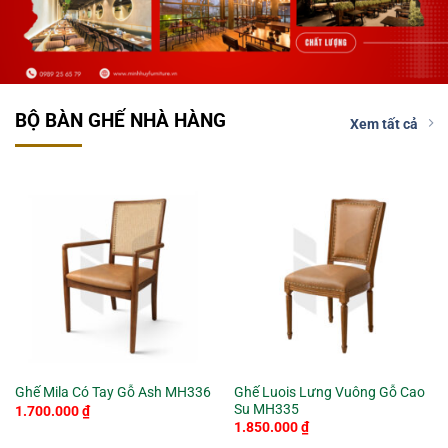
BỘ BÀN GHẾ NHÀ HÀNG
Xem tất cả
Ghế Luois Lưng Vuông Gỗ Cao
Ghế Mila Có Tay Gỗ Ash MH336
Su MH335
1.700.000
₫
1.850.000
₫