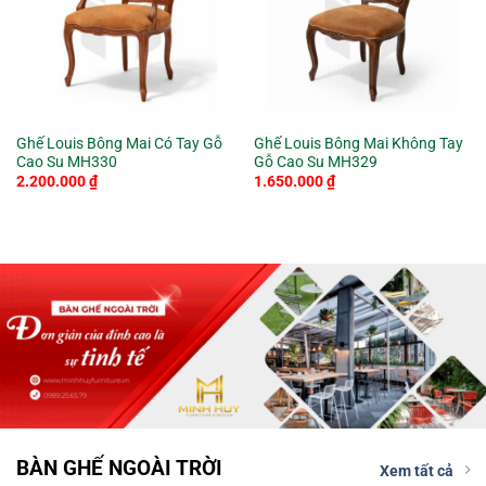
Ghế Louis Bông Mai Có Tay Gỗ
Ghế Louis Bông Mai Không Tay
Cao Su MH330
Gỗ Cao Su MH329
2.200.000
₫
1.650.000
₫
BÀN GHẾ NGOÀI TRỜI
Xem tất cả