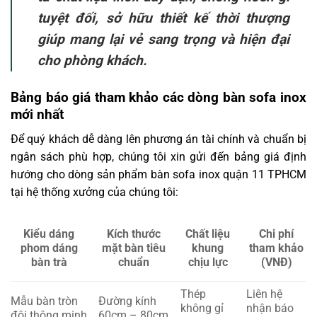
tuyệt đối, sở hữu thiết kế thời thượng
giúp mang lại vẻ sang trọng và hiện đại
cho phòng khách.
Bảng báo giá tham khảo các dòng bàn sofa inox
mới nhất
Để quý khách dễ dàng lên phương án tài chính và chuẩn bị
ngân sách phù hợp, chúng tôi xin gửi đến bảng giá định
hướng cho dòng sản phẩm bàn sofa inox quận 11 TPHCM
tại hệ thống xưởng của chúng tôi:
Kiểu dáng
Kích thước
Chất liệu
Chi phí
phom dáng
mặt bàn tiêu
khung
tham khảo
bàn trà
chuẩn
chịu lực
(VNĐ)
Thép
Liên hệ
Mẫu bàn tròn
Đường kính
không gỉ
nhận báo
đôi thông minh
60cm – 80cm