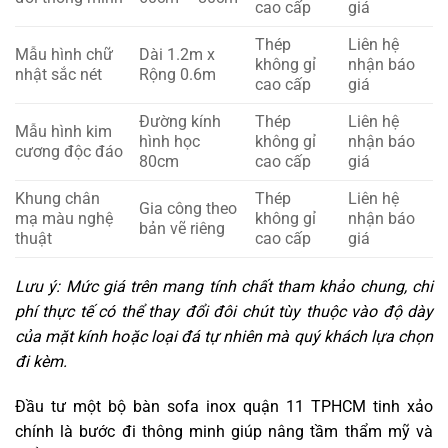
cao cấp
giá
Thép
Liên hệ
Mẫu hình chữ
Dài 1.2m x
không gỉ
nhận báo
nhật sắc nét
Rộng 0.6m
cao cấp
giá
Đường kính
Thép
Liên hệ
Mẫu hình kim
hình học
không gỉ
nhận báo
cương độc đáo
80cm
cao cấp
giá
Khung chân
Thép
Liên hệ
Gia công theo
mạ màu nghệ
không gỉ
nhận báo
bản vẽ riêng
thuật
cao cấp
giá
Lưu ý: Mức giá trên mang tính chất tham khảo chung, chi
phí thực tế có thể thay đổi đôi chút tùy thuộc vào độ dày
của mặt kính hoặc loại đá tự nhiên mà quý khách lựa chọn
đi kèm.
Đầu tư một bộ bàn sofa inox quận 11 TPHCM tinh xảo
chính là bước đi thông minh giúp nâng tầm thẩm mỹ và