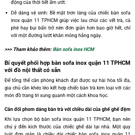
động của thời tiết ẩm ướt.
Dễ dàng vệ sinh: Bề mặt trơn láng của chiếc bàn sofa
inox quận 11 TPHCM giúp việc lau chùi các vết trà, cà
phê hay bụi bẩn trở nên đơn giản hơn bao giờ hết, chỉ
với một đường lướt khăn mỏng hằng ngày.
>>> Tham khảo thêm:
Bàn sofa inox HCM
Bí quyết phối hợp bàn sofa inox quận 11 TPHCM
với đồ nội thất có sẵn
Để tổng thể căn phòng khách đạt được sự hài hòa tối đa,
gia chủ cần khéo léo kết hợp chiếc bàn trà kim loại với các
món đồ trang trí xung quanh một cách khoa học.
Cân đối phom dáng bàn trà với chiều dài của ghế ghế đệm
Khi lựa chọn bộ bàn sofa inox quận 11 TPHCM, bạn nên
chú ý đến kích thước của chiếc ghế dài tại nhà. Một quy
luật đơn giản là chiều dài chiếc bàn sofa inox quận 11