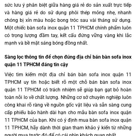
sức lưu ý phân biệt giữa hàng giá rẻ do sản xuất trực tiếp
và hàng giá rẻ do sử dụng phôi thép mỏng nhẹ, nhanh
chóng bị xỉn màu hoặc bong tróc sau vài tháng sử dụng.
Một chiếc bàn sofa inox quận 11 TPHCM chính phẩm luôn
có trọng lượng đầm tay, kết cấu đứng vững vàng khi lắc
mạnh và bề mặt sáng bóng đồng nhất.
Sàng lọc thông tin để chọn đúng địa chỉ bán bàn sofa inox
quận 11 TPHCM đáng tin cậy
Việc tìm kiếm một địa chỉ bán bàn sofa inox quận 11
TPHCM uy tín hoặc biết rõ một chỗ bán bàn sofa inox
quận 11 TPHCM có trách nhiệm sẽ giúp bạn gạt bỏ hoàn
toàn nỗi lo về chất lượng. Những cơ sở chuyên nghiệp luôn
công khai rõ ràng về nguồn gốc vật liệu và sẵn sàng cung
cấp phiếu bảo hành dài hạn cho mẫu bàn sofa inox quận
11 TPHCM của bạn. Khi có ý định mua bàn sofa inox quận
11 TPHCM, hãy dành thời gian tham khảo ý kiến từ những
người mua trước đó để có cái nhìn khách quan nhất.