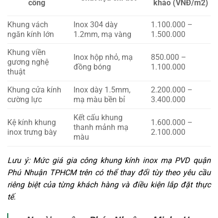
công
khảo (VNĐ/m2)
Khung vách
Inox 304 dày
1.100.000 –
ngăn kính lớn
1.2mm, mạ vàng
1.500.000
Khung viền
Inox hộp nhỏ, mạ
850.000 –
gương nghệ
đồng bóng
1.100.000
thuật
Khung cửa kính
Inox dày 1.5mm,
2.200.000 –
cường lực
mạ màu bền bỉ
3.400.000
Kết cấu khung
Kệ kính khung
1.600.000 –
thanh mảnh mạ
inox trưng bày
2.100.000
màu
Lưu ý: Mức giá gia công khung kính inox mạ PVD quận
Phú Nhuận TPHCM trên có thể thay đổi tùy theo yêu cầu
riêng biệt của từng khách hàng và điều kiện lắp đặt thực
tế.