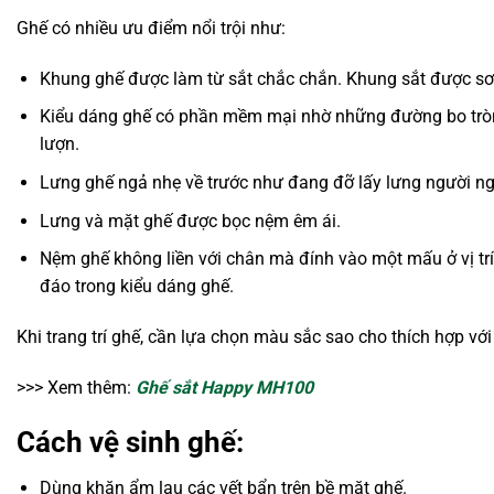
Ghế có nhiều ưu điểm nổi trội như:
Khung ghế được làm từ sắt chắc chắn. Khung sắt được sơn t
Kiểu dáng ghế có phần mềm mại nhờ những đường bo tròn ở
lượn.
Lưng ghế ngả nhẹ về trước như đang đỡ lấy lưng người ng
Lưng và mặt ghế được bọc nệm êm ái.
Nệm ghế không liền với chân mà đính vào một mấu ở vị trí ch
đáo trong kiểu dáng ghế.
Khi trang trí ghế, cần lựa chọn màu sắc sao cho thích hợp vớ
>>> Xem thêm:
Ghế sắt Happy MH100
Cách vệ sinh ghế:
Dùng khăn ẩm lau các vết bẩn trên bề mặt ghế.