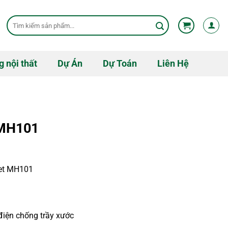
Tìm
kiếm:
g nội thất
Dự Án
Dự Toán
Liên Hệ
 MH101
met MH101
 điện chống trầy xước