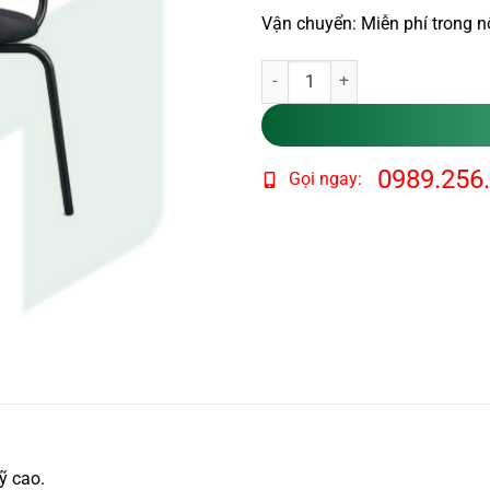
Vận chuyển: Miễn phí trong n
Ghế sắt Hermet MH101 số lượng
0989.256
Gọi ngay:
ỹ cao.